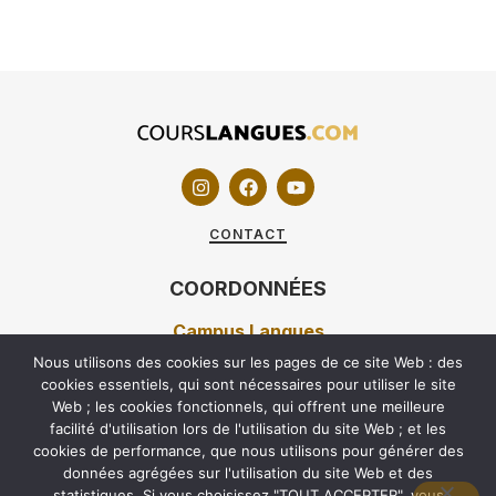
CONTACT
COORDONNÉES
Campus Langues
Nous utilisons des cookies sur les pages de ce site Web : des
7 RUE DUVERGIER 75019 PARIS
cookies essentiels, qui sont nécessaires pour utiliser le site
Web ; les cookies fonctionnels, qui offrent une meilleure
01 40 05 92 42
facilité d'utilisation lors de l'utilisation du site Web ; et les
60 RUE CARNOT 92100 BOULOGNE-BILLANCOURT
cookies de performance, que nous utilisons pour générer des
01 70 68 97 97
données agrégées sur l'utilisation du site Web et des
statistiques. Si vous choisissez "TOUT ACCEPTER", vous