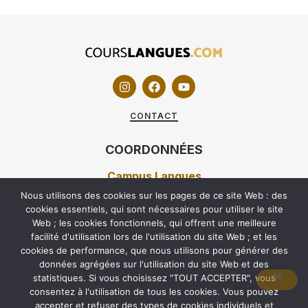
CONTACT
COORDONNÉES
Campus Langues
Nous utilisons des cookies sur les pages de ce site Web : des
7 RUE DUVERGIER 75019 PARIS
cookies essentiels, qui sont nécessaires pour utiliser le site
Web ; les cookies fonctionnels, qui offrent une meilleure
01 40 05 92 42
facilité d'utilisation lors de l'utilisation du site Web ; et les
60 RUE CARNOT 92100 BOULOGNE-BILLANCOURT
cookies de performance, que nous utilisons pour générer des
01 70 68 97 97
données agrégées sur l'utilisation du site Web et des
statistiques. Si vous choisissez "TOUT ACCEPTER", vous
consentez à l'utilisation de tous les cookies. Vous pouvez
accepter et refuser des types de cookies individuels et