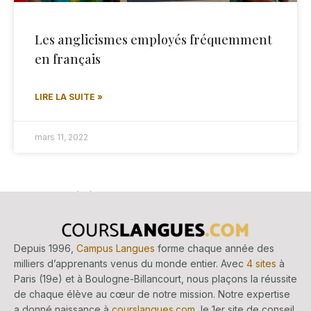
Les anglicismes employés fréquemment
en français
LIRE LA SUITE »
mars 11, 2022
« Précédent
1
2
3
4
5
Suivant »
Depuis 1996,
Campus Langues
forme chaque année des
milliers d’apprenants venus du monde entier. Avec
4 sites
à
Paris (19e) et à Boulogne-Billancourt, nous plaçons la réussite
de chaque élève au cœur de notre mission. Notre expertise
a donné naissance à
courslangues.com
, le 1er site de conseil