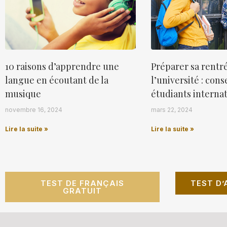
10 raisons d’apprendre une
Préparer sa rentr
langue en écoutant de la
l’université : cons
musique
étudiants interna
novembre 16, 2024
mars 22, 2024
Lire la suite »
Lire la suite »
TEST DE FRANÇAIS
TEST D’
GRATUIT