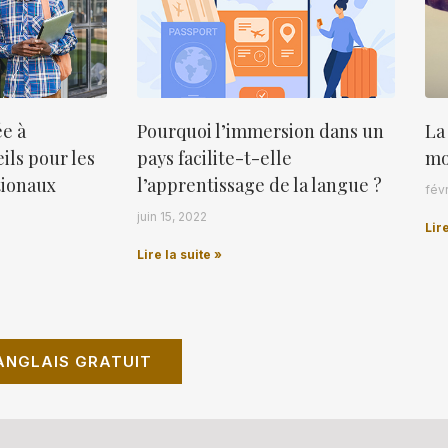
ée à
Pourquoi l’immersion dans un
La
eils pour les
pays facilite-t-elle
mo
tionaux
l’apprentissage de la langue ?
févr
juin 15, 2022
Lire
Lire la suite »
ANGLAIS GRATUIT