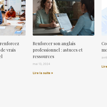
: renforcez
Renforcer son anglais
Co
 de vrais
professionnel : astuces et
mo
el
ressources
avri
mai 13, 2024
Lire
Lire la suite »