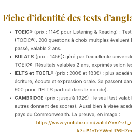
Fiche d’identité des tests d’angla
TOEIC®
(prix : 114€ pour Listening & Reading) : Tes
(TOEIC®). 200 questions à choix multiples évaluent l
passé, valable 2 ans.
BULATS
(prix : 145€): géré par l’excellente univers
TOEIC®. Résultats valables 2 ans, exprimés selon l
IELTS et TOEFL®
(prix : 200€ et 183€) : plus académ
écriture, écoute et expression orale. Se passent d
900 pour l’IELTS partout dans le monde).
CAMBRIDGE
(prix : jusqu’à 192€) : le seul test valab
autres donnent des scores). Aussi bien à visée acad
pays du Commonwealth. La preuve, en image :
https://www.youtube.com/watch?v=Z-zh
k7ul81gTcYWmUP6HZm2