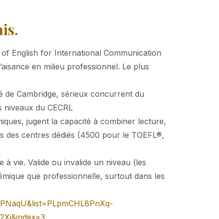
is.
t of English for International Communication
’aisance en milieu professionnel. Le plus
ité de Cambridge, sérieux concurrent du
es niveaux du CECRL
iques, jugent la capacité à combiner lecture,
ans des centres dédiés (4500 pour le TOEFL®,
le à vie. Valide ou invalide un niveau (les
émique que professionnelle, surtout dans les
_rPNaqU&list=PLpmCHL8PnXq-
Xj&index=3