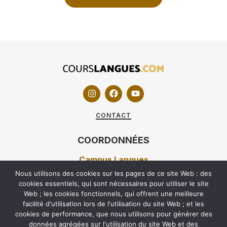
CONTACT
COORDONNÉES
Campus Langues
Nous utilisons des cookies sur les pages de ce site Web : des
7 RUE DUVERGIER 75019 PARIS
cookies essentiels, qui sont nécessaires pour utiliser le site
Web ; les cookies fonctionnels, qui offrent une meilleure
01 40 05 92 42
facilité d'utilisation lors de l'utilisation du site Web ; et les
60 RUE CARNOT 92100 BOULOGNE-BILLANCOURT
cookies de performance, que nous utilisons pour générer des
01 70 68 97 97
données agrégées sur l'utilisation du site Web et des