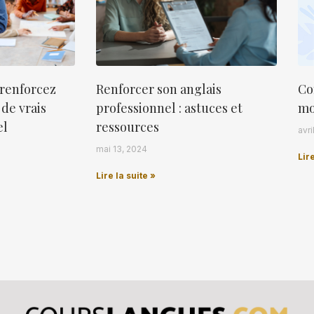
: renforcez
Renforcer son anglais
Co
 de vrais
professionnel : astuces et
mo
el
ressources
avri
mai 13, 2024
Lire
Lire la suite »