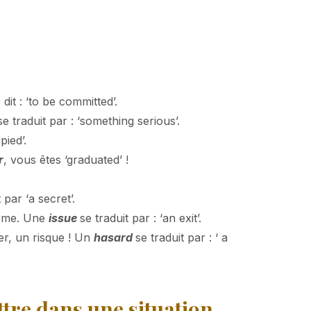
 dit : ‘to be committed’.
se traduit par : ‘something serious’.
pied’.
r
, vous êtes ‘graduated’ !
 par ‘a secret’.
lème. Une
issue
se traduit par : ‘an exit’.
r, un risque ! Un
hasard
se traduit par : ‘ a
tre dans une situation