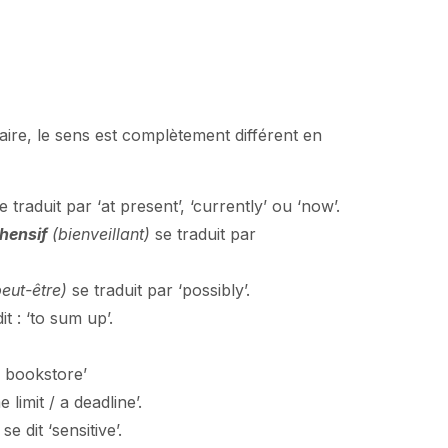
aire, le sens est complètement différent en
e traduit par ‘at present’, ‘currently’ ou ‘now’.
hensif
(bienveillant)
se traduit par
peut-être)
se traduit par ‘possibly’.
it : ‘to sum up’.
‘a bookstore’
e limit / a deadline’.
se dit ‘sensitive’.