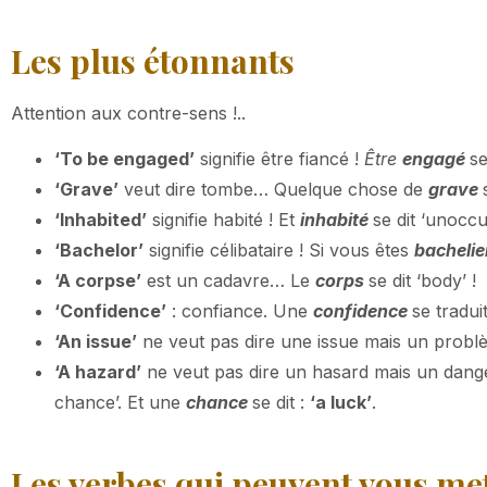
Les plus étonnants
Attention aux contre-sens !..
‘To be engaged’
signifie être fiancé !
Être
engagé
se
‘Grave’
veut dire tombe… Quelque chose de
grave
‘Inhabited’
signifie habité ! Et
inhabité
se dit ‘unoccu
‘Bachelor’
signifie célibataire ! Si vous êtes
bachelie
‘A corpse’
est un cadavre… Le
corps
se dit ‘body’ !
‘Confidence’
: confiance. Une
confidence
se traduit
‘An issue’
ne veut pas dire une issue mais un prob
‘A hazard’
ne veut pas dire un hasard mais un dange
chance’. Et une
chance
se dit :
‘a luck’
.
Les verbes qui peuvent vous met