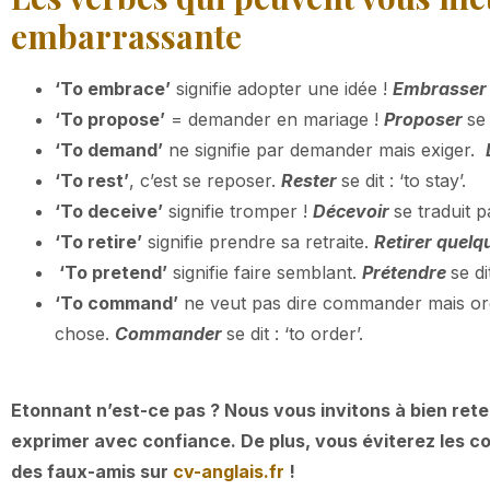
embarrassante
‘To embrace’
signifie adopter une idée !
Embrasser
‘To propose’
= demander en mariage !
Proposer
se 
‘To demand’
ne signifie par demander mais exiger.
‘To rest’
, c’est se reposer.
Rester
se dit : ‘to stay’.
‘To deceive’
signifie tromper !
Décevoir
se traduit pa
‘To retire’
signifie prendre sa retraite.
Retirer quelq
‘To pretend’
signifie faire semblant.
Prétendre
se di
‘To command’
ne veut pas dire commander mais ord
chose.
Commander
se dit : ‘to order’.
Etonnant n’est-ce pas ? Nous vous invitons à bien rete
exprimer avec confiance. De plus, vous éviterez les c
des faux-amis sur
cv-anglais.fr
!