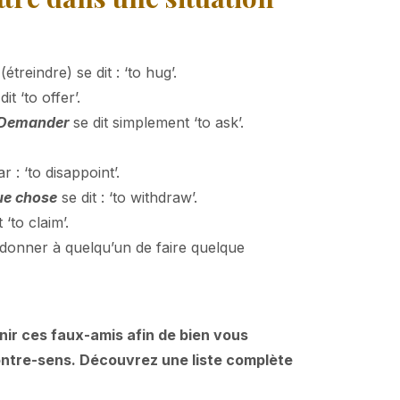
(étreindre) se dit : ‘to hug’.
dit ‘to offer’.
Demander
se dit simplement ‘to ask’.
r : ‘to disappoint’.
ue chose
se dit : ‘to withdraw’.
t ‘to claim’.
onner à quelqu’un de faire quelque
nir ces faux-amis afin de bien vous
ontre-sens. Découvrez une liste complète